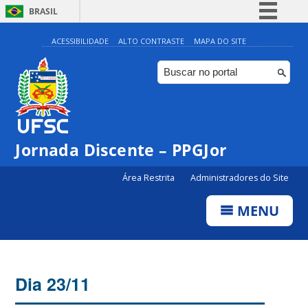
BRASIL
Simplifique!
ACESSIBILIDADE
ALTO CONTRASTE
MAPA DO SITE
Comunica BR
Participe
Acesso à informação
Legislação
Jornada Discente – PPGJor
Canais
Área Restrita
Administradores do Site
MENU
Dia 23/11