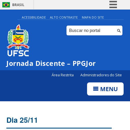
BRASIL
Simplifique!
ACESSIBILIDADE
ALTO CONTRASTE
MAPA DO SITE
Comunica BR
Participe
Acesso à informação
Legislação
Jornada Discente – PPGJor
Canais
Área Restrita
Administradores do Site
MENU
Dia 25/11