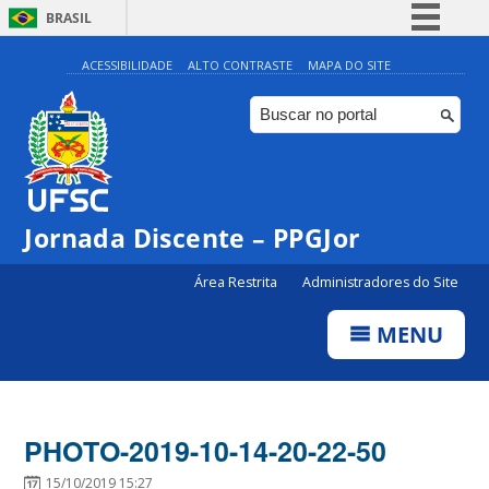
BRASIL
Simplifique!
ACESSIBILIDADE
ALTO CONTRASTE
MAPA DO SITE
Comunica BR
Participe
Acesso à informação
Legislação
Jornada Discente – PPGJor
Canais
Área Restrita
Administradores do Site
MENU
PHOTO-2019-10-14-20-22-50
15/10/2019 15:27