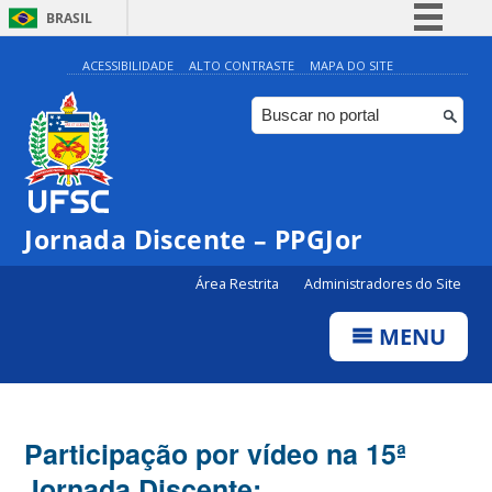
BRASIL
Simplifique!
ACESSIBILIDADE
ALTO CONTRASTE
MAPA DO SITE
Comunica BR
Participe
Acesso à informação
Legislação
Jornada Discente – PPGJor
Canais
Área Restrita
Administradores do Site
MENU
Participação por vídeo na 15ª
Jornada Discente: