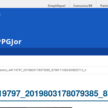
Simplifique!
Comunica BR
Parti
PPGJor
 Santos_44119797_2019803178079385_8796111692430835712_n
19797_2019803178079385_8