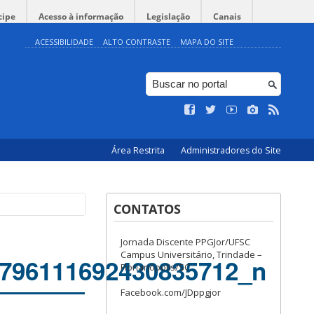
cipe
Acesso à informação
Legislação
Canais
ACESSIBILIDADE
ALTO CONTRASTE
MAPA DO SITE
Área Restrita
Administradores do Site
CONTATOS
Jornada Discente PPGJor/UFSC
Campus Universitário, Trindade –
796111692430835712_n
Florianópolis/SC
Facebook.com/JDppgjor